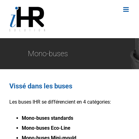
Passer
au
contenu
Mono-buses
Vissé dans les buses
Les buses IHR se différencient en 4 catégories:
Mono-buses standards
Mono-buses Eco-Line
Mono-buses Mini-mould