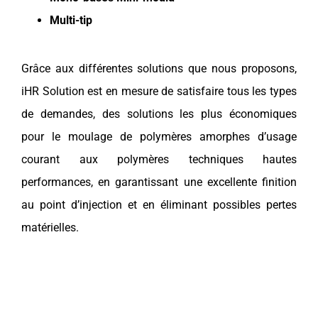
Multi-tip
Grâce aux différentes solutions que nous proposons,
iHR Solution est en mesure de satisfaire tous les types
de demandes, des solutions les plus économiques
pour le moulage de polymères amorphes d’usage
courant aux polymères techniques hautes
performances, en garantissant une excellente finition
au point d’injection et en éliminant possibles pertes
matérielles.
Mono-buse
Buse mini-
Ecoline
Ecoline
Buse
Mono-buses
mono-buse
mono-buse
standard
multitip
mould